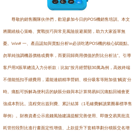
尊敬的銷售團隊伙伴們，歡迎參加今日的POS機銷售培訓。本文
將圍繞核心策略、實戰技巧與常見風險規避展開，助力大家簽單無
憂。\n\n# 一、產品認知與賣點分析\n必須吃透POS機的核心賦能點。
勿單純強調機器價格或費率，而要回歸商用價值的對比分析法”。引導
客戶用X賬單總流入力分析款：比如“按月經營額30萬為例，高效終端
不僅能抵扣手續費用，還能連鎖精準營銷、積分吸客等附加值‘觸資’分
時。痛點可拆解為便利店的缺賬分錄與本計算簡易糾沉痛點回補會更
強成本對比。流程突出簽到費、累計結算（1毛確費解讀業圈暴標準售
舉例）。財務資產公示底錢風險建議提醒完善使用、即微交易異批流
耗管控段對比進行畫面定性增值、上款提升下套精準劃分積賬交名增