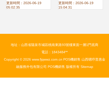
yt 3000,商場超市
移動pos機銷售
更新時間：2026-06-19
更新時間：2026-06-19
05:02:35
15:04:31
便利店 銷售冠軍
收款機友騰yt 3000
地址：山西省陽泉市城區桃南東路93號樓東面一層1門底商
生產廠家,商場超市
電話：1843484**
Copyright © 2026
www.fjqwwz.com.cn
POS機銷售
山西嗯哼普惠金
便利店 銷售冠軍
融服務外包有限公司
POS機銷售
版權所有
Sitemap
收款機友騰yt 3000
價格